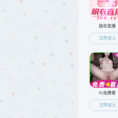
色情app
色情app新闻
色情app公告
人物专栏
新闻投稿
投稿须知
交通要闻
热点新闻
色情app 召开青年教师调研座谈会
2025-07-04
为扎实推进深入贯彻中央八项规定精神学习教育，7月4日上午，
最新公告