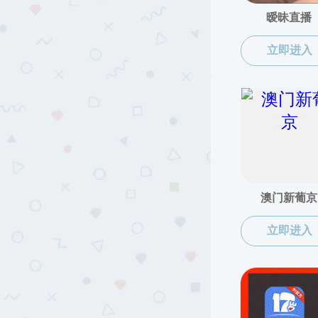
向筛选机制；范超杰老师则关注教学传承与团队协作，建议强化
着眼于色情app整体发展凝聚力与品牌塑造，主张丰富工会活
本次调研座谈会是色情app深入开展开门教育、密切联系
力、提升管理服务效能奠定了坚实基础，进一步明确了发展方向
下一篇：
色情app 举行2025届毕业生廉洁教育暨毕业生党员、预备党员培训
色情app
地址：湖南省长沙市天心区韶山南路22号
版权所有 色情app-色情app导航