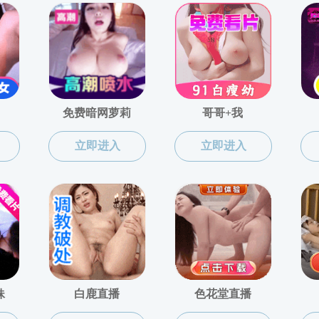
，色情app 在交通楼322会议室召开新进教师调研座谈会。色
pp团结凝聚发展”等主题展开深入研讨，共话人才培养与师德建设