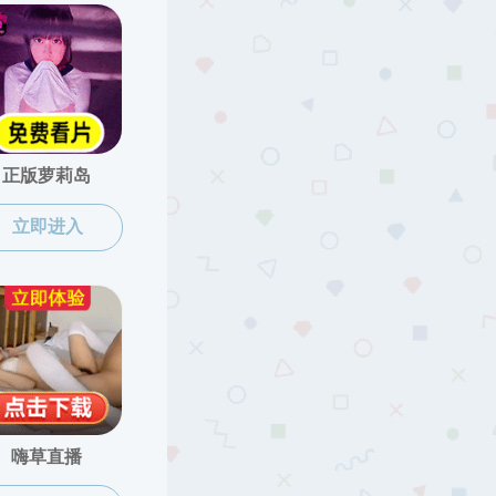
情app党委副书记李苑主持会议，周汉楚等11位青年教师围绕“新
。