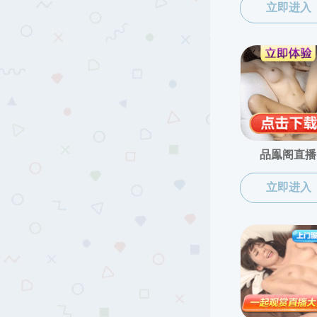
李苑副书记强调，本次调研座谈会是色情app践行中央八项
和宝贵财富，色情app高度重视倾听大家的心声，鼓励大家敞开
会上，教师们踊跃发言，积极反映诉求、提出建议。王昕、