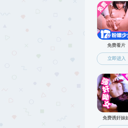
色情app 2025年优秀大学生暑期招生宣讲开放日
2025-07-04
为促进各高校优秀大学生之间的交流，色情app 决定举...
色情app新闻
当前位置：
色情app
>
色情app新闻
>
正文
>
色情app 召开青年教师调研座谈会
发布时间：2025-07-04 作者：阮琼 来源： 浏览次数：
594
为扎实推进深入贯彻中央八项规定精神学习教育，7月4日上午
时期交通运输学科人才培养与三全育人”“师德师风建设与色情a